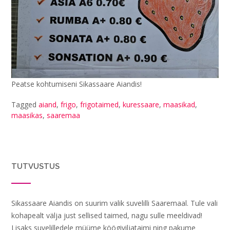
Peatse kohtumiseni Sikassaare Aiandis!
Tagged
aiand
,
frigo
,
frigotaimed
,
kuressaare
,
maasikad
,
maasikas
,
saaremaa
TUTVUSTUS
Sikassaare Aiandis on suurim valik suvelilli Saaremaal. Tule vali
kohapealt välja just sellised taimed, nagu sulle meeldivad!
Lisaks suvelilledele müüme köögiviljataimi ning pakume