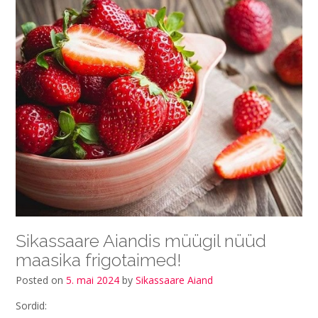
Sikassaare Aiandis müügil nüüd
maasika frigotaimed!
Posted on
5. mai 2024
by
Sikassaare Aiand
Sordid: