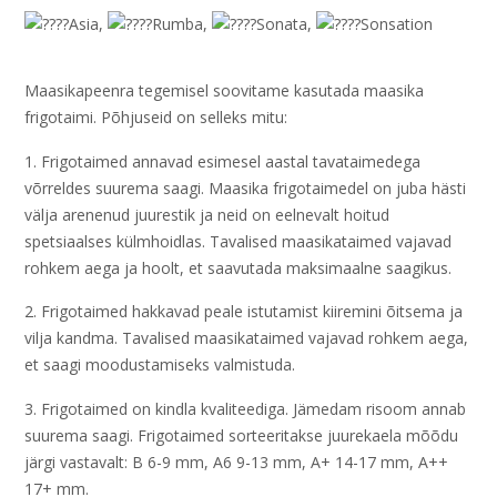
Asia,
Rumba,
Sonata,
Sonsation
Maasikapeenra tegemisel soovitame kasutada maasika
frigotaimi. Põhjuseid on selleks mitu:
1. Frigotaimed annavad esimesel aastal tavataimedega
võrreldes suurema saagi. Maasika frigotaimedel on juba hästi
välja arenenud juurestik ja neid on eelnevalt hoitud
spetsiaalses külmhoidlas. Tavalised maasikataimed vajavad
rohkem aega ja hoolt, et saavutada maksimaalne saagikus.
2. Frigotaimed hakkavad peale istutamist kiiremini õitsema ja
vilja kandma. Tavalised maasikataimed vajavad rohkem aega,
et saagi moodustamiseks valmistuda.
3. Frigotaimed on kindla kvaliteediga. Jämedam risoom annab
suurema saagi. Frigotaimed sorteeritakse juurekaela mõõdu
järgi vastavalt: B 6-9 mm, A6 9-13 mm, A+ 14-17 mm, A++
17+ mm.