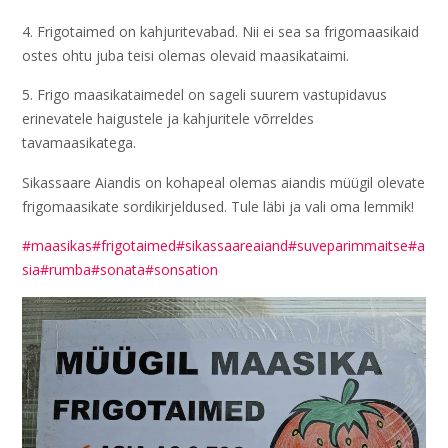
4. Frigotaimed on kahjuritevabad. Nii ei sea sa frigomaasikaid
ostes ohtu juba teisi olemas olevaid maasikataimi.
5. Frigo maasikataimedel on sageli suurem vastupidavus
erinevatele haigustele ja kahjuritele võrreldes
tavamaasikatega.
Sikassaare Aiandis on kohapeal olemas aiandis müügil olevate
frigomaasikate sordikirjeldused. Tule läbi ja vali oma lemmik!
#maasikas
#frigotaimed
#sikassaareaiand
#suveparimmaitse
#a
sia
#rumba
#sonata
#sonsation