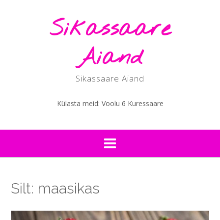
Skip
to
Sikassaare
content
Aiand
Sikassaare Aiand
Külasta meid: Voolu 6 Kuressaare
Silt:
maasikas