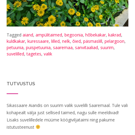
Tagged
aiand
,
ampülitaimed
,
begoonia
,
hõbekakar
,
kakrad
,
kuldkakar
,
kuressaare
,
lilled
,
nelk
,
õied
,
päsmaslill
,
pelargoon
,
petuunia
,
puispetuunia
,
saaremaa
,
sanvitaaliad
,
suurim
,
suvelilled
,
tagetes
,
valik
TUTVUSTUS
Sikassaare Aiandis on suurim valik suvelilli Saaremaal. Tule vali
kohapealt välja just sellised taimed, nagu sulle meeldivad!
Lisaks suvelilledele müüme köögiviljataimi ning pakume
istutusteenust