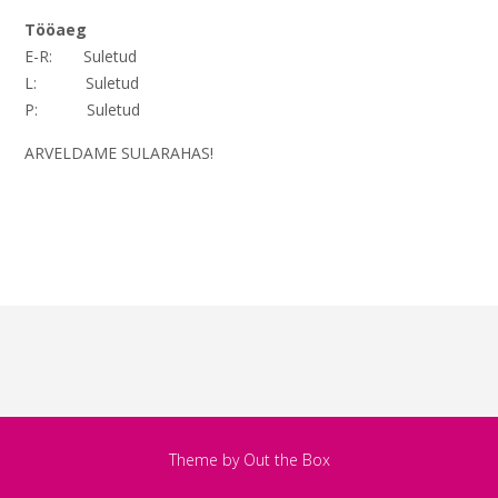
Tööaeg
E-R: Suletud
L: Suletud
P: Suletud
ARVELDAME SULARAHAS!
Theme by
Out the Box