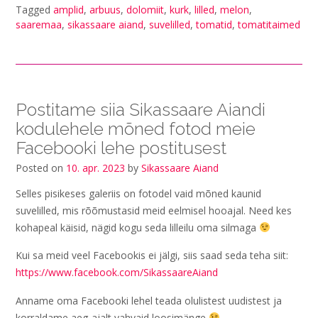
Tagged
amplid
,
arbuus
,
dolomiit
,
kurk
,
lilled
,
melon
,
saaremaa
,
sikassaare aiand
,
suvelilled
,
tomatid
,
tomatitaimed
Postitame siia Sikassaare Aiandi
kodulehele mõned fotod meie
Facebooki lehe postitusest
Posted on
10. apr. 2023
by
Sikassaare Aiand
Selles pisikeses galeriis on fotodel vaid mõned kaunid
suvelilled, mis rõõmustasid meid eelmisel hooajal. Need kes
kohapeal käisid, nägid kogu seda lilleilu oma silmaga
Kui sa meid veel Facebookis ei jälgi, siis saad seda teha siit:
https://www.facebook.com/SikassaareAiand
Anname oma Facebooki lehel teada olulistest uudistest ja
korraldame aeg-ajalt vahvaid loosimänge