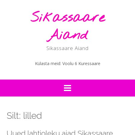
Skip
to
Sikassaare
content
Aiand
Sikassaare Aiand
Külasta meid: Voolu 6 Kuressaare
Silt:
lilled
Uued lahtioleku ajad Sikassaare