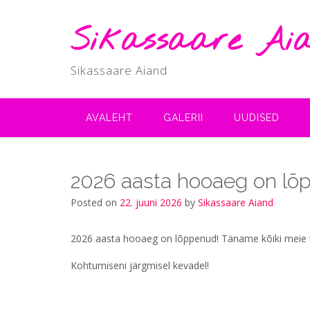
Skip
to
Sikassaare Ai
content
Sikassaare Aiand
AVALEHT
GALERII
UUDISED
2026 aasta hooaeg on lõ
Posted on
22. juuni 2026
by
Sikassaare Aiand
2026 aasta hooaeg on lõppenud! Täname kõiki meie t
Kohtumiseni järgmisel kevadel!