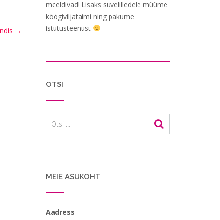
meeldivad! Lisaks suvelilledele müüme
köögiviljataimi ning pakume
istutusteenust
andis
→
OTSI
MEIE ASUKOHT
Aadress