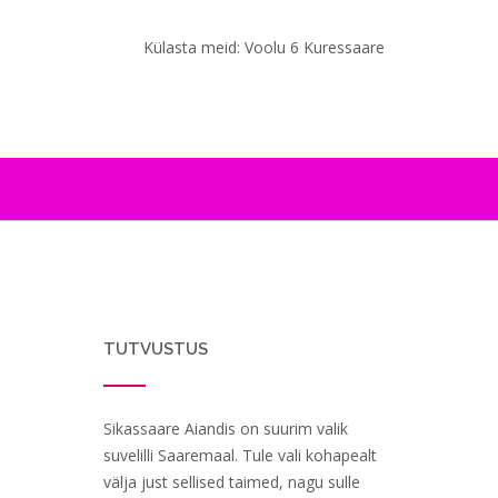
Külasta meid: Voolu 6 Kuressaare
TUTVUSTUS
Sikassaare Aiandis on suurim valik
suvelilli Saaremaal. Tule vali kohapealt
välja just sellised taimed, nagu sulle