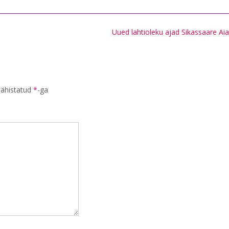
Uued lahtioleku ajad Sikassaare Ai
tähistatud
*
-ga