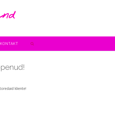
and
KONTAKT
ppenud!
oredaid kliente!