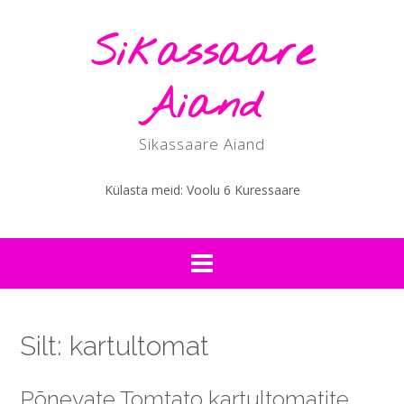
Skip
to
Sikassaare
content
Aiand
Sikassaare Aiand
Külasta meid: Voolu 6 Kuressaare
Silt:
kartultomat
Põnevate Tomtato kartultomatite