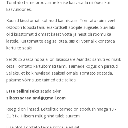
Tomtato taime proovisime ka ise kasvatada nii õues kui
kasvuhoones.
Kaunid kirsstomati kobarad kaunistasid Tomtato taimi veel
oktoobri lõpuski tänu erakordselt soojale sügisele. Suvi läbi
olid kirsstomatid omast käest võtta ja neist oli rõõmu ka
lastele. Kui tomatite aeg sai otsa, siis oli võimalik koristada
kartulite saaki.
Sel 2025 aasta hooajal on Sikassaare Aiandist samuti võimalik
osta Tomtato kartultomati taimi. Taimede kogus on piiratud.
Selleks, et kõik huvilised saaksid omale Tomtato soetada,
pakume võimaluse taimed ette tellida!
Ette tellimiseks
saada e-kiri:
sikassaareaiand@gmail.com
Reeglid on lihtsad. Eeltellitud taimed on soodushinnaga 10.-
EUR tk. Hilisem müügihind tuleb suurem.
Lisainfot Tomtato taime kohta leiad siit: