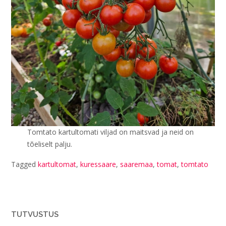
Tomtato kartultomati viljad on maitsvad ja neid on
tõeliselt palju.
Tagged
kartultomat
,
kuressaare
,
saaremaa
,
tomat
,
tomtato
TUTVUSTUS