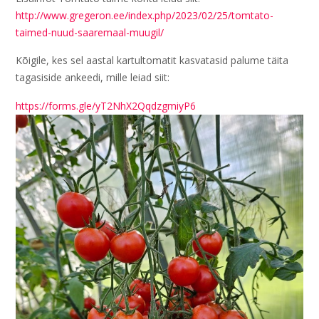
http://www.gregeron.ee/index.php/2023/02/25/tomtato-
taimed-nuud-saaremaal-muugil/
Kõigile, kes sel aastal kartultomatit kasvatasid palume täita
tagasiside ankeedi, mille leiad siit:
https://forms.gle/yT2NhX2QqdzgmiyP6