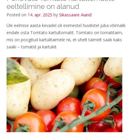
eeltellimine on alanud
Posted on
14. apr. 2025
by
Sikassaare Aiand
Üle eelmise aasta kevadel oli esimestel huvilistel juba võimalik
endale osta Tomtato kartultomatit. Tomtato on tomatitaim,
mis on poogitud kartulitaimele nii, et ühelt taimelt saab kaks
saaki – tomatid ja kartulid.