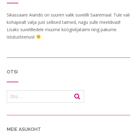
Sikassaare Aiandis on suurim valik suvelilli Saaremaal. Tule vali
kohapealt välja just sellised taimed, nagu sulle meeldivad!
Lisaks suvelilledele müüme köögiviljataimi ning pakume
istutusteenust
OTSI
MEIE ASUKOHT