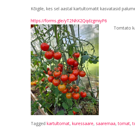
Kõigile, kes sel aastal kartultomatit kasvatasid palume 
https://forms.gle/yT2NhX2QqdzgmiyP6
Tomtato kar
Tagged
kartultomat
,
kuressaare
,
saaremaa
,
tomat
,
t