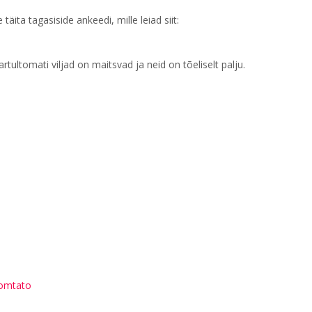
täita tagasiside ankeedi, mille leiad siit:
tultomati viljad on maitsvad ja neid on tõeliselt palju.
omtato