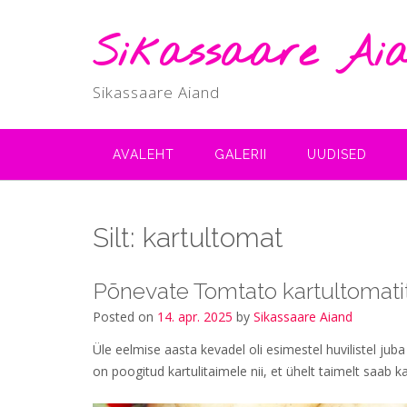
Skip
to
Sikassaare Ai
content
Sikassaare Aiand
AVALEHT
GALERII
UUDISED
Silt:
kartultomat
Põnevate Tomtato kartultomatit
Posted on
14. apr. 2025
by
Sikassaare Aiand
Üle eelmise aasta kevadel oli esimestel huvilistel j
on poogitud kartulitaimele nii, et ühelt taimelt saab ka