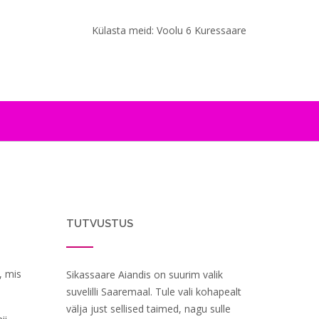
Külasta meid: Voolu 6 Kuressaare
TUTVUSTUS
, mis
Sikassaare Aiandis on suurim valik
suvelilli Saaremaal. Tule vali kohapealt
välja just sellised taimed, nagu sulle