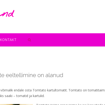
and
KONTAKT
e eeltellimine on alanud
uba võimalik endale osta Tomtato kartultomatit. Tomtato on tomatitaim
ks saaki – tomatid ja kartulid.