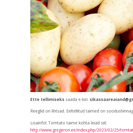
Ette tellimiseks
saada e-kiri:
sikassaareaiand@g
Reeglid on lihtsad. Eeltellitud taimed on soodushinna
Lisainfot Tomtato taime kohta leiad siit:
http://www.gregeron.ee/index.php/2023/02/25/tomta