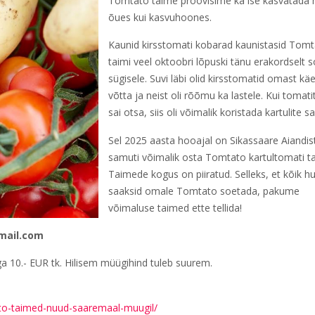
Tomtato taime proovisime ka ise kasvatada n
õues kui kasvuhoones.
Kaunid kirsstomati kobarad kaunistasid Tom
taimi veel oktoobri lõpuski tänu erakordselt s
sügisele. Suvi läbi olid kirsstomatid omast kä
võtta ja neist oli rõõmu ka lastele. Kui tomat
sai otsa, siis oli võimalik koristada kartulite sa
Sel 2025 aasta hooajal on Sikassaare Aiandis
samuti võimalik osta Tomtato kartultomati ta
Taimede kogus on piiratud. Selleks, et kõik hu
saaksid omale Tomtato soetada, pakume
võimaluse taimed ette tellida!
mail.com
ga 10.- EUR tk. Hilisem müügihind tuleb suurem.
to-taimed-nuud-saaremaal-muugil/