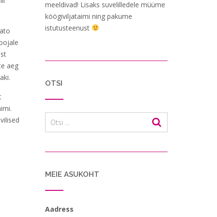
ii
meeldivad! Lisaks suvelilledele müüme
köögiviljataimi ning pakume
istutusteenust
tato
oojale
est
ite aeg
aki.
OTSI
t
imi.
vilised
MEIE ASUKOHT
Aadress