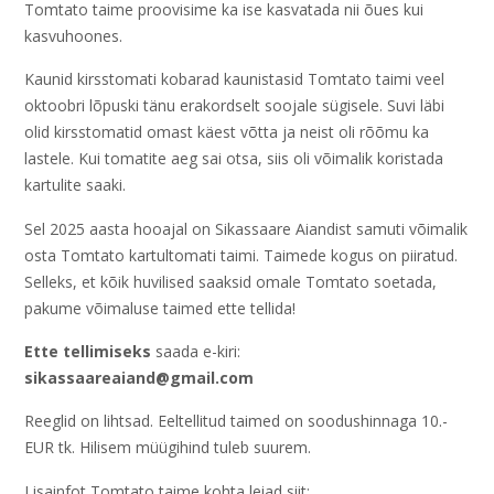
Tomtato taime proovisime ka ise kasvatada nii õues kui
kasvuhoones.
Kaunid kirsstomati kobarad kaunistasid Tomtato taimi veel
oktoobri lõpuski tänu erakordselt soojale sügisele. Suvi läbi
olid kirsstomatid omast käest võtta ja neist oli rõõmu ka
lastele. Kui tomatite aeg sai otsa, siis oli võimalik koristada
kartulite saaki.
Sel 2025 aasta hooajal on Sikassaare Aiandist samuti võimalik
osta Tomtato kartultomati taimi. Taimede kogus on piiratud.
Selleks, et kõik huvilised saaksid omale Tomtato soetada,
pakume võimaluse taimed ette tellida!
Ette tellimiseks
saada e-kiri:
sikassaareaiand@gmail.com
Reeglid on lihtsad. Eeltellitud taimed on soodushinnaga 10.-
EUR tk. Hilisem müügihind tuleb suurem.
Lisainfot Tomtato taime kohta leiad siit: