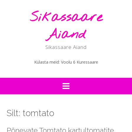
Skip
to
Sikassaare
content
Aiand
Sikassaare Aiand
Külasta meid: Voolu 6 Kuressaare
Silt:
tomtato
Põnevate Tomtato kartultomatite