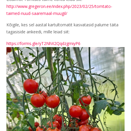
http://www.gregeron.ee/index.php/2023/02/25/tomtato-
taimed-nuud-saaremaal-muugil/
Kõigile, kes sel aastal kartultomatit kasvatasid palume täita
tagasiside ankeedi, mille leiad siit:
https://forms.gle/yT2NhX2QqdzgmiyP6