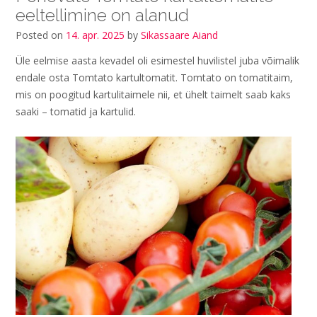
eeltellimine on alanud
Posted on
14. apr. 2025
by
Sikassaare Aiand
Üle eelmise aasta kevadel oli esimestel huvilistel juba võimalik
endale osta Tomtato kartultomatit. Tomtato on tomatitaim,
mis on poogitud kartulitaimele nii, et ühelt taimelt saab kaks
saaki – tomatid ja kartulid.