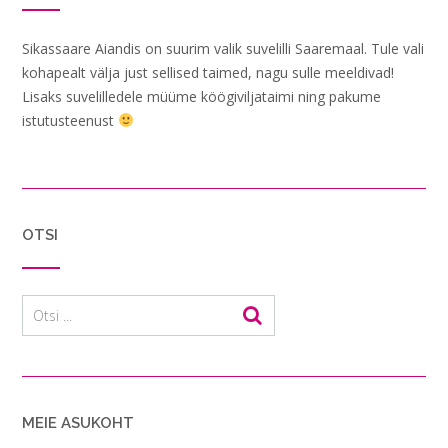
Sikassaare Aiandis on suurim valik suvelilli Saaremaal. Tule vali
kohapealt välja just sellised taimed, nagu sulle meeldivad!
Lisaks suvelilledele müüme köögiviljataimi ning pakume
istutusteenust
OTSI
MEIE ASUKOHT