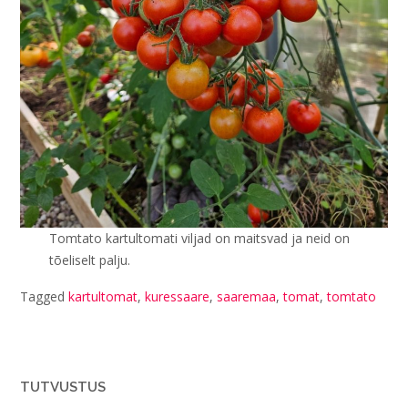
Tomtato kartultomati viljad on maitsvad ja neid on
tõeliselt palju.
Tagged
kartultomat
,
kuressaare
,
saaremaa
,
tomat
,
tomtato
TUTVUSTUS