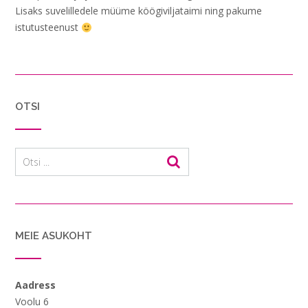
Lisaks suvelilledele müüme köögiviljataimi ning pakume
istutusteenust
OTSI
MEIE ASUKOHT
Aadress
Voolu 6