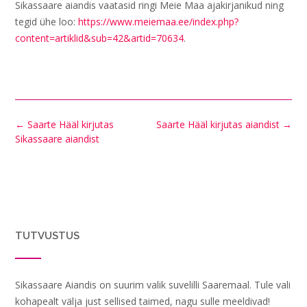
Sikassaare aiandis vaatasid ringi Meie Maa ajakirjanikud ning
tegid ühe loo:
https://www.meiemaa.ee/index.php?
content=artiklid&sub=42&artid=70634
.
Post
←
Saarte Hääl kirjutas
Saarte Hääl kirjutas aiandist
→
navigation
Sikassaare aiandist
TUTVUSTUS
Sikassaare Aiandis on suurim valik suvelilli Saaremaal. Tule vali
kohapealt välja just sellised taimed, nagu sulle meeldivad!