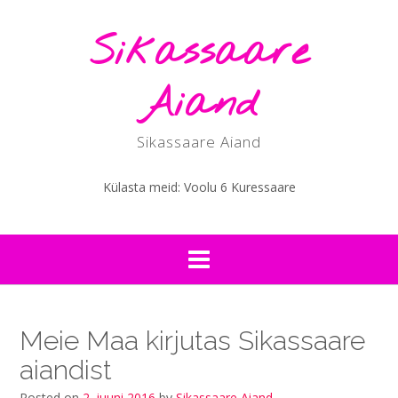
Skip
to
Sikassaare
content
Aiand
Sikassaare Aiand
Külasta meid: Voolu 6 Kuressaare
Meie Maa kirjutas Sikassaare
aiandist
Posted on
2. juuni 2016
by
Sikassaare Aiand