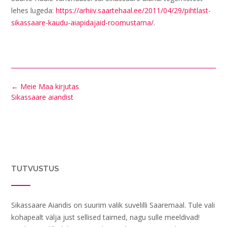
lehes lugeda:
https://arhiiv.saartehaal.ee/2011/04/29/pihtlast-
sikassaare-kaudu-aiapidajaid-roomustama/
.
Post
←
Meie Maa kirjutas
navigation
Sikassaare aiandist
TUTVUSTUS
Sikassaare Aiandis on suurim valik suvelilli Saaremaal. Tule vali
kohapealt välja just sellised taimed, nagu sulle meeldivad!