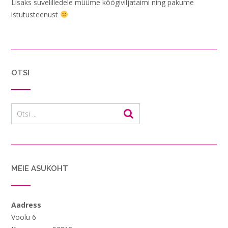
Lisaks suvelilledele müüme köögiviljataimi ning pakume
istutusteenust
OTSI
MEIE ASUKOHT
Aadress
Voolu 6