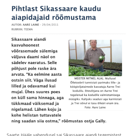
Saarte Hääle vahendusel sai Sikassaare aiandi tegemistest