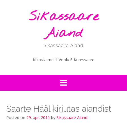
Skip
to
Sikassaare
content
Aiand
Sikassaare Aiand
Külasta meid: Voolu 6 Kuressaare
Saarte Hääl kirjutas aiandist
Posted on
29. apr. 2011
by
Sikassaare Aiand